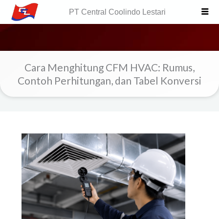
Skip
PT Central Coolindo Lestari
to
content
Cara Menghitung CFM HVAC: Rumus,
Contoh Perhitungan, dan Tabel Konversi