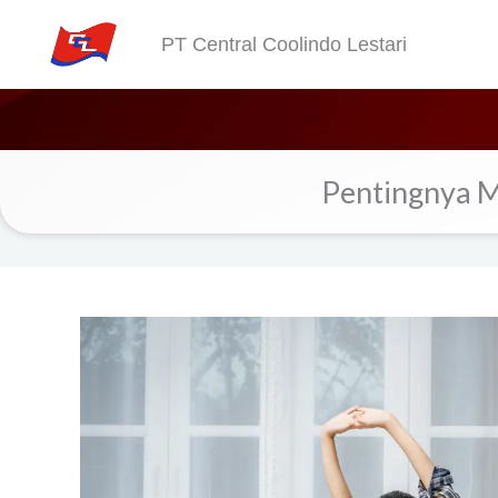
Skip
PT Central Coolindo Lestari
to
content
Pentingnya M