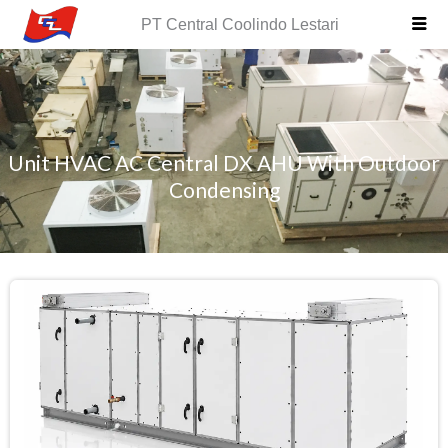
Skip
PT Central Coolindo Lestari
to
content
Unit HVAC AC Central DX AHU With Outdoor
Condensing