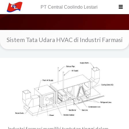
Skip
PT Central Coolindo Lestari
to
content
Sistem Tata Udara HVAC di Industri Farmasi
Industri farmasi memiliki tuntutan tinggi dalam