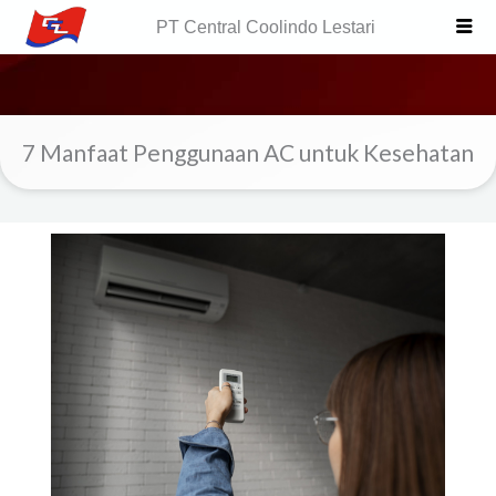
Skip
PT Central Coolindo Lestari
to
content
7 Manfaat Penggunaan AC untuk Kesehatan