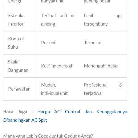
Energi
banyak unit
gedung besar
Estetika
Terlihat unit di
Lebih rapi,
Interior
dinding
tersembunyi
Kontrol
Per unit
Terpusat
Suhu
Skala
Kecil–menengah
Menengah–besar
Bangunan
Mudah,
Profesional &
Perawatan
individual unit
terjadwal
Baca Juga :
Harga AC Central dan Keunggulannya
Dibandingkan AC Split
Mana yang Lebih Cocok untuk Gedung Anda?