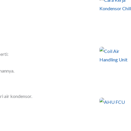
erti:
nannya.
i air kondensor.