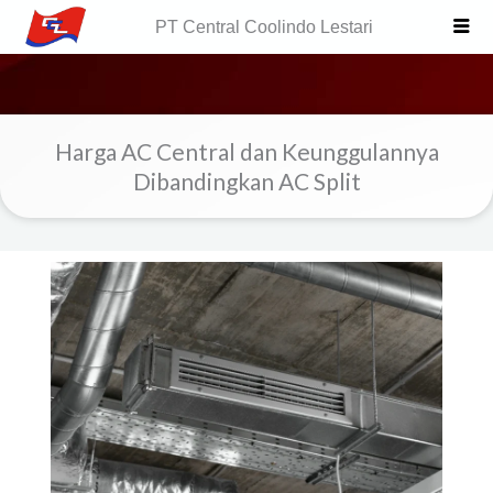
Skip
PT Central Coolindo Lestari
to
content
Harga AC Central dan Keunggulannya
Dibandingkan AC Split