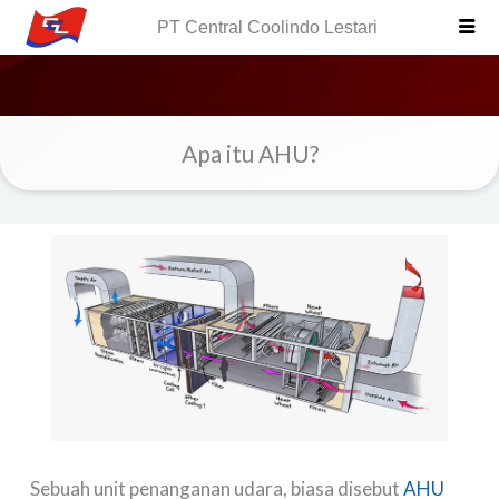
Skip
PT Central Coolindo Lestari
to
content
Apa itu AHU?
Sebuah unit penanganan udara, biasa disebut
AHU