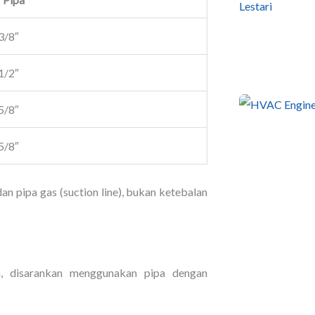
3/8″
1/2″
5/8″
5/8″
an pipa gas (suction line), bukan ketebalan
, disarankan menggunakan pipa dengan