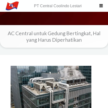
Skip
PT Central Coolindo Lestari
to
content
AC Central untuk Gedung Bertingkat, Hal
yang Harus Diperhatikan