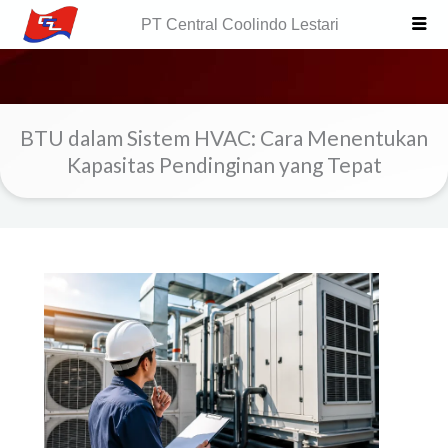
Skip
PT Central Coolindo Lestari
to
content
BTU dalam Sistem HVAC: Cara Menentukan
Kapasitas Pendinginan yang Tepat