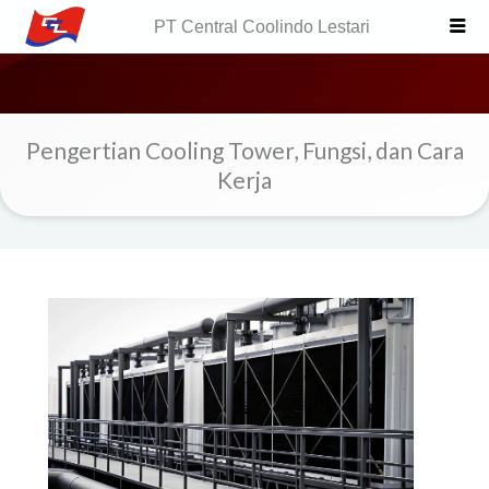
Skip
PT Central Coolindo Lestari
to
content
Pengertian Cooling Tower, Fungsi, dan Cara
Kerja