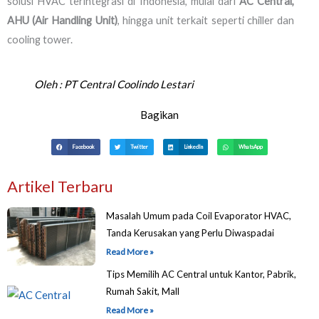
solusi HVAC terintegrasi di Indonesia, mulai dari
AC Central,
AHU (Air Handling Unit)
, hingga unit terkait seperti chiller dan
cooling tower.
Oleh :
PT Central Coolindo Lestari
Bagikan
Facebook
Twitter
LinkedIn
WhatsApp
Artikel Terbaru
Masalah Umum pada Coil Evaporator HVAC,
Tanda Kerusakan yang Perlu Diwaspadai
Read More »
Tips Memilih AC Central untuk Kantor, Pabrik,
Rumah Sakit, Mall
Read More »