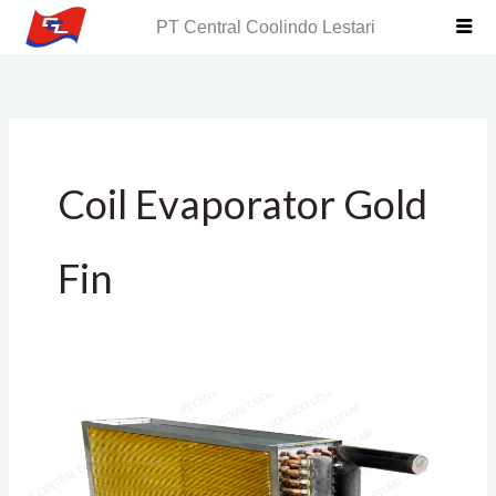
Skip
PT Central Coolindo Lestari
to
content
Coil Evaporator Gold
Fin
Jual
Coil
Evaporator