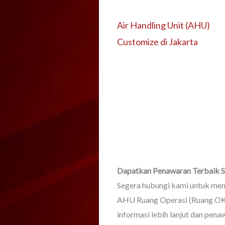
Air Handling Unit (AHU)
Customize di Jakarta
Dapatkan Penawaran Terbaik 
Segera hubungi kami untuk me
AHU Ruang Operasi (Ruang OK)
informasi lebih lanjut dan pena