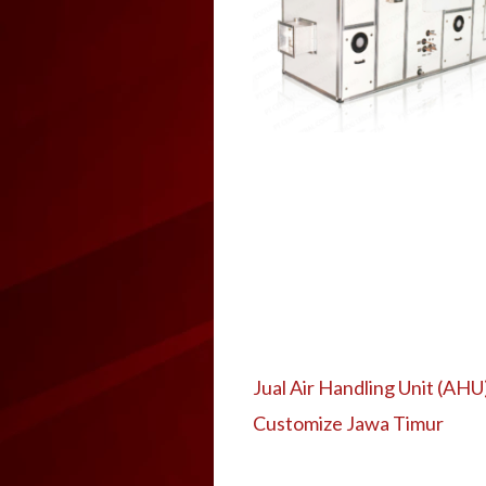
Jual Air Handling Unit (AHU
Customize Jawa Timur