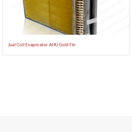
Jual Coil Evaporator AHU Gold Fin
Coil Evaporator | Condenser Chiller | Filter AHU | Produk | Shell
and Tube Evaporator | Fabrikasi Fin | Coil | Remote After Cooler
| Split Duct
| Coil AHU | After Cooler | Inter Cooler | Air Dryer | Steam Coil |
Air Heater | Cooler | Shell and Tube Condenser | Oil Cooler | fin
tube dan cooler | repair coil ahu | repair coil evaporator