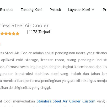
Beranda
Tentang Kami
Produk
Layanan Kami
Pr
nless Steel Air Cooler
| 1173 Terjual
l
ess Steel Air Cooler adalah solusi pendinginan udara yang diran
 aplikasi cold storage, freezer room, ruang pendingin industri
n, farmasi, serta lingkungan dengan tingkat kelembapan dan kor
unakan konstruksi stainless steel yang kokoh dan tahan lama
 memberikan performa pendinginan yang stabil sekaligus menja
ihan dan higienitas yang tinggi.
al Cool menyediakan
Stainless Steel Air Cooler Custom
yang d