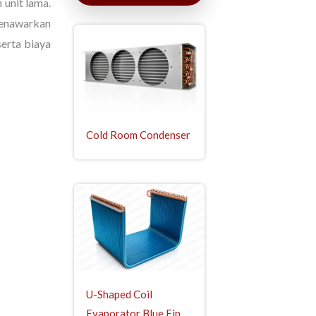
 unit lama.
enawarkan
serta biaya
Cold Room Condenser
U-Shaped Coil
Evaporator Blue Fin