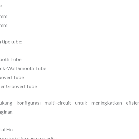
″
 mm
 mm
n tipe tube:
ooth Tube
ick-Wall Smooth Tube
ooved Tube
per Grooved Tube
kung konfigurasi multi-circuit untuk meningkatkan efisie
ginan.
al Fin
n material fin yang tersedia: