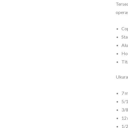
Terse
operas
Co
Sta
Al
Hot
Tit
Ukuran
7 
5/
3/8
12
1/2