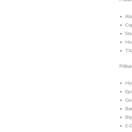
Alu
Cop
Sta
Hot
Tit
Piliha
Hyd
Epo
Gol
Bar
Bly
E-