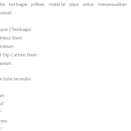
dia berbagai pilihan material pipa untuk menyesuaikan 
ional:
pper (Tembaga)
inless Steel
uminum
 Dip Carbon Steel
anium
 tube tersedia:
mm
16″
″
 mm
″