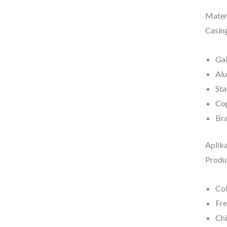
Mater
Casin
Gal
Al
Sta
Co
Br
Aplika
Produk
Col
Fr
Chi