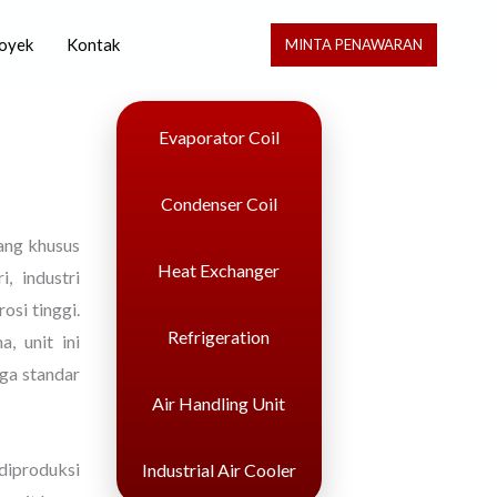
oyek
Kontak
MINTA PENAWARAN
Evaporator Coil
Condenser Coil
cang khusus
Heat Exchanger
, industri
osi tinggi.
Refrigeration
, unit ini
ga standar
Air Handling Unit
iproduksi
Industrial Air Cooler