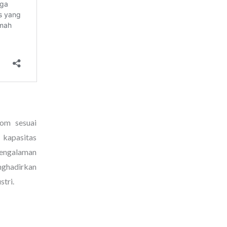
tom sesuai
 kapasitas
pengalaman
nghadirkan
stri.