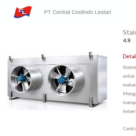
Skip
PT Central Coolindo Lestari
to
content
Stai
4.9
Detai
Stainl
untuk
makana
Mengg
mampu
kebers
Centr