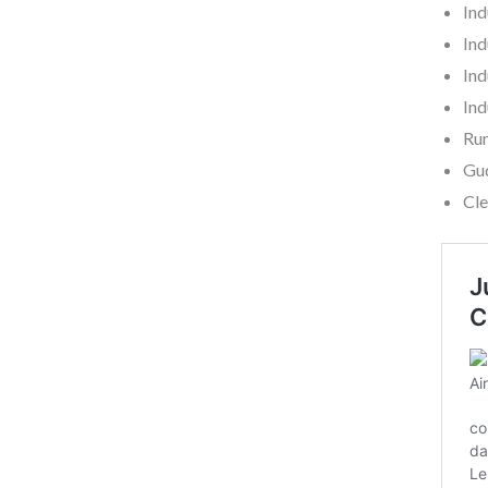
Ind
Ind
Ind
Ind
Ru
Gu
Cle