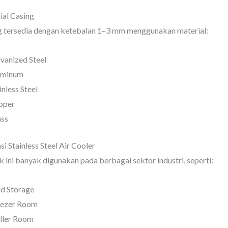
ial Casing
g tersedia dengan ketebalan 1–3 mm menggunakan material:
vanized Steel
uminum
inless Steel
pper
ass
si Stainless Steel Air Cooler
 ini banyak digunakan pada berbagai sektor industri, seperti:
d Storage
eezer Room
ller Room