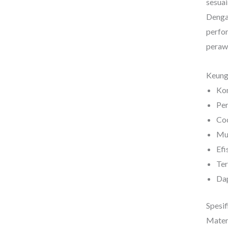
sesuai
Denga
perfo
perawa
Keungg
Kon
Per
Coc
Mud
Efi
Ter
Dap
Spesif
Mater