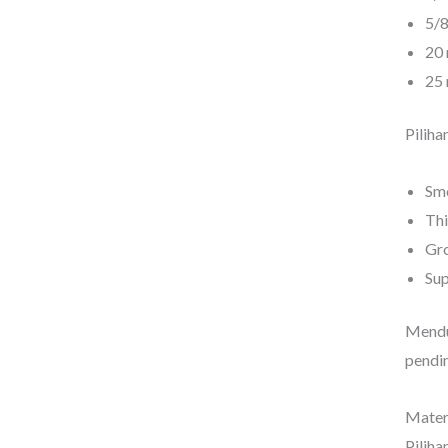
5/8
20
25
Piliha
Sm
Th
Gr
Su
Mendu
pendin
Materi
Piliha