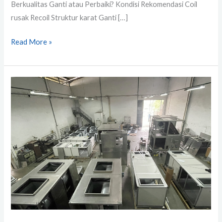
Berkualitas Ganti atau Perbaiki? Kondisi Rekomendasi Coil
rusak Recoil Struktur karat Ganti […]
Read More »
Jual
AHU,
Chiller,
Coil
Evaporator
&
Cold
Storage
untuk
Gedung
&