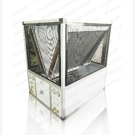
Jual
Air
Handling
Unit
(AHU)
dan
Condensor
Outdoor
Customize
Purwakarta