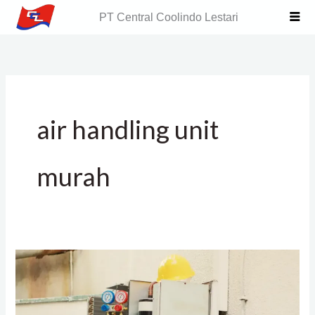
Skip
PT Central Coolindo Lestari
to
content
air handling unit
murah
Umur
Pakai
AHU