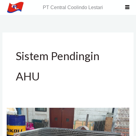
Skip
PT Central Coolindo Lestari
to
content
Sistem Pendingin
AHU
Pabrikasi
Evaporator
Coil