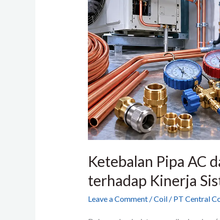
AC
dan
Pengaruhnya
terhadap
Kinerja
Sistem
Pendingin
Ketebalan Pipa AC 
terhadap Kinerja Si
Leave a Comment
/
Coil
/
PT Central Co