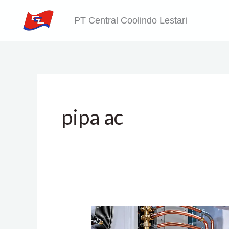
Skip
PT Central Coolindo Lestari
to
content
pipa ac
Ketebalan
Pipa