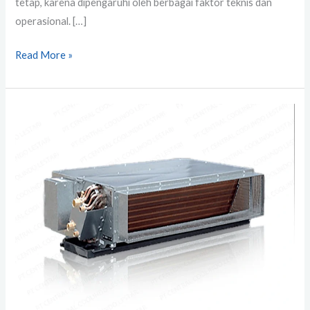
tetap, karena dipengaruhi oleh berbagai faktor teknis dan
operasional. […]
Read More »
Pabrikasi
Fan
Coil
Unit
Murah,
Solusi
AC
Central
Efisien
&
Terjangkau