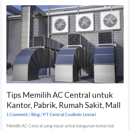
Tips
Memilih
AC
Central
untuk
Kantor,
Pabrik,
Rumah
Sakit,
Mall
Tips Memilih AC Central untuk
Kantor, Pabrik, Rumah Sakit, Mall
1 Comment
/
Blog
/
PT Central Coolindo Lestari
Memilih AC Central yang tepat untuk bangunan komersial