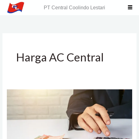
Skip
PT Central Coolindo Lestari
to
content
Harga AC Central
Biaya
AC
Central
untuk
Gedung
Perkantoran,