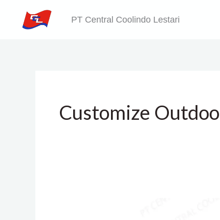
Skip
PT Central Coolindo Lestari
to
content
Customize Outdo
Jual
Condensor