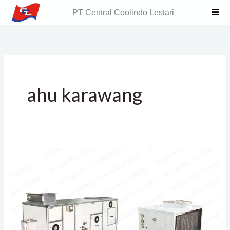
Skip
PT Central Coolindo Lestari
to
content
ahu karawang
Pabrikasi
AHU
Air
Handling
Unit
Murah