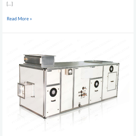
[…]
Read More »
Jual
Air
Handling
Unit
(AHU)
Customize
Jawa
Timur