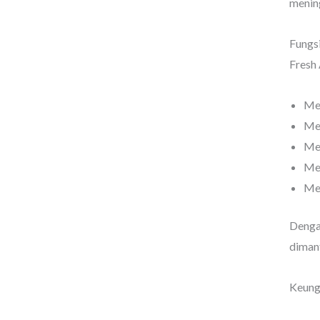
mening
Fungsi
Fresh 
Men
Mem
Men
Men
Me
Dengan
dimanf
Keungg
.