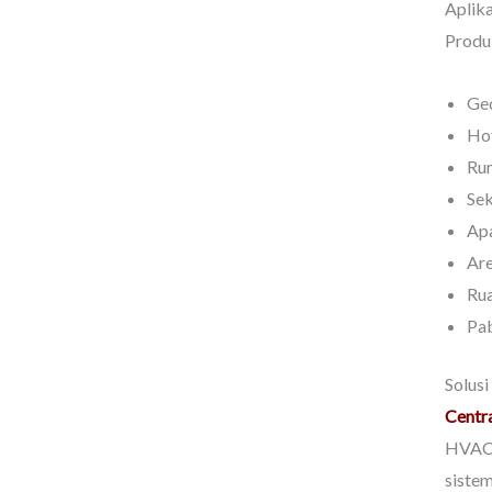
Aplika
Produk
Ge
Ho
Rum
Se
Apa
Are
Ru
Pab
Solusi
Centr
HVAC 
sistem