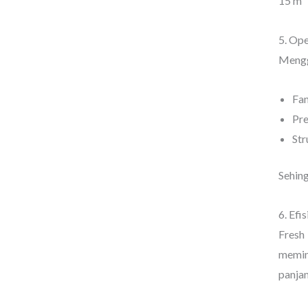
15 m²
5. Ope
Mengg
Fan
Pre
Str
Sehing
6. Efi
Fresh
memini
panjan