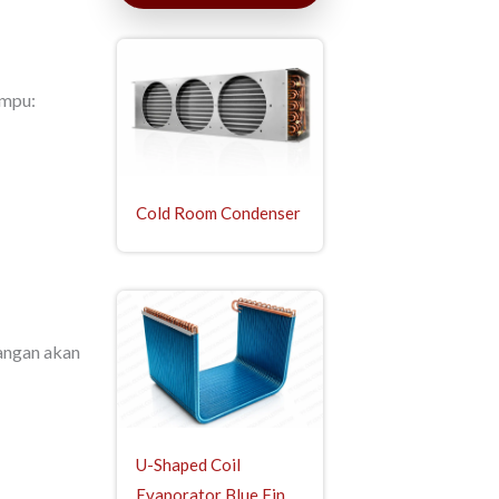
ampu:
Cold Room Condenser
uangan akan
U-Shaped Coil
Evaporator Blue Fin