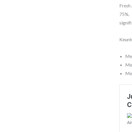
Fresh 
75%, 
signif
Keunt
Men
Me
Mem