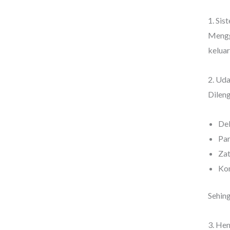
1. Sis
Mengg
keluar
2. Uda
Dileng
De
Par
Za
Kon
Sehing
3. He