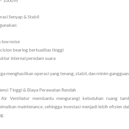
 – 1000 m²
rasi Senyap & Stabil
unakan:
 low noise
cision bearing berkualitas tinggi
uktur internal peredam suara
ga menghasilkan operasi yang tenang, stabil, dan minim gangguan
siensi Tinggi & Biaya Perawatan Rendah
 Air Ventilator membantu mengurangi kebutuhan ruang tam
malkan maintenance, sehingga investasi menjadi lebih efisien d
g.