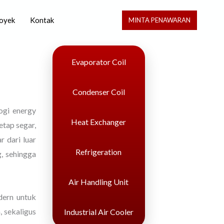
oyek
Kontak
MINTA PENAWARAN
Evaporator Coil
Condenser Coil
ogi energy
Heat Exchanger
etap segar,
 dari luar
Refrigeration
, sehingga
Air Handling Unit
dern untuk
 sekaligus
Industrial Air Cooler