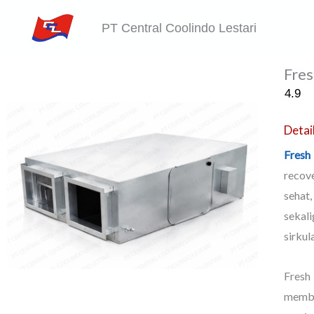
Skip
PT Central Coolindo Lestari
to
content
Fres
4.9
Detai
Fresh 
recove
sehat
sekal
sirkul
Fresh
memba