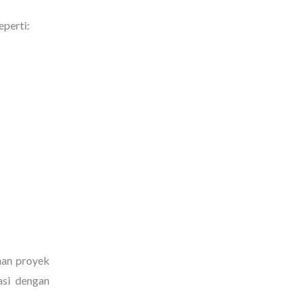
eperti:
han proyek
rasi dengan