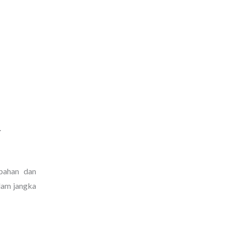
.
bahan dan
alam jangka