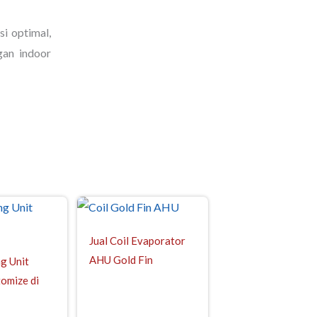
i optimal,
gan indoor
Jual Coil Evaporator
AHU Gold Fin
ng Unit
omize di