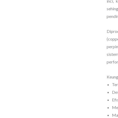
inci,
sehin
pendin
Dipro
(copp
perpi
sistem
perfor
Keung
Ter
Des
Efi
Men
Mat