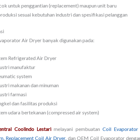
ok untuk penggantian (replacement) maupun unit baru
roduksi sesuai kebutuhan industri dan spesifikasi pelanggan
si
vaporator Air Dryer banyak digunakan pada:
tem Refrigerated Air Dryer
ustri manufaktur
eumatic system
ustri makanan dan minuman
ustri farmasi
gkel dan fasilitas produksi
tem udara bertekanan (compressed air system)
ntral Coolindo Lestari
melayani pembuatan
Coil Evaporator
m, Replacement Coil Air Dryer,
dan OEM Coil Evaporator denga