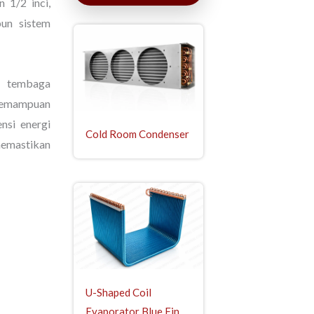
 1/2 inci,
pun sistem
pa tembaga
i kemampuan
nsi energi
Cold Room Condenser
 memastikan
U-Shaped Coil
Evaporator Blue Fin