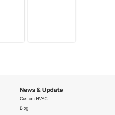
it Duct
ube dan cooler | repair coil ahu | repair coil
News & Update
Custom HVAC
Blog