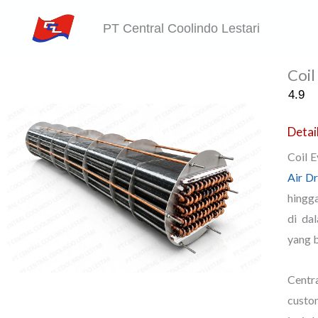
Skip
PT Central Coolindo Lestari
to
content
Coil
4.9
Detai
Coil 
Air D
hingga
di da
yang b
Centr
custo