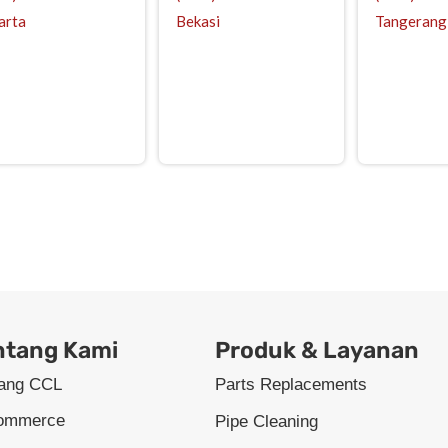
arta
Bekasi
Tangerang
nd Tube Evaporator | Fabrikasi Fin | Coil | Remote After Cooler | Spl
 Air Heater | Cooler | Shell and Tube Condenser | Oil Cooler | fin t
ntang Kami
Produk & Layanan
tang CCL
Parts Replacements
ommerce
Pipe Cleaning