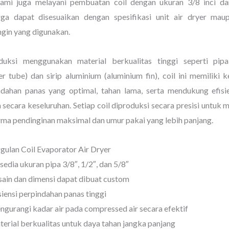
 kami juga melayani pembuatan coil dengan ukuran 3/8 inci dan
gga dapat disesuaikan dengan spesifikasi unit air dryer mau
gin yang digunakan.
duksi menggunakan material berkualitas tinggi seperti pi
er tube) dan sirip aluminium (aluminium fin), coil ini memilik
ndahan panas yang optimal, tahan lama, serta mendukung efisie
 secara keseluruhan. Setiap coil diproduksi secara presisi untuk
ma pendinginan maksimal dan umur pakai yang lebih panjang.
gulan Coil Evaporator Air Dryer
sedia ukuran pipa 3/8″, 1/2″, dan 5/8″
ain dan dimensi dapat dibuat custom
siensi perpindahan panas tinggi
gurangi kadar air pada compressed air secara efektif
erial berkualitas untuk daya tahan jangka panjang