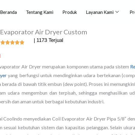
Beranda
Tentang Kami
Produk
Layanan Kami
Pr
 Evaporator Air Dryer Custom
| 1173 Terjual
l
Evaporator Air Dryer merupakan komponen utama pada sistem
Re
ryer
yang berfungsi untuk mendinginkan udara bertekanan (compr
 berada di bawah titik embun (dew point). Proses ini memungkin
lam udara mengembun dan terpisah, sehingga menghasilkan ud
ersih dan aman untuk berbagai kebutuhan industri.
al Coolindo menyediakan Coil Evaporator Air Dryer Pipa 5/8″ de
m sesuai kebutuhan sistem dan kapasitas pelanggan. Selain ukur