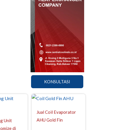
KONSULTASI
Jual Coil Evaporator
AHU Gold Fin
ng Unit
omize di