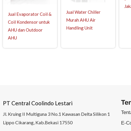
Jak
Jual Water Chiller
Jual Evaporator Coil &
Murah AHU Air
Coil Kondensor untuk
Handling Unit
AHU dan Outdoor
AHU
Coil Evaporator | Condenser Chiller | Filter AHU | Produk | Shell a
| Coil AHU | After Cooler | Inter Cooler | Air Dryer | Steam Coil |
evaporator
Te
PT Central Coolindo Lestari
Ten
Jl.
Kruing II Multiguna 3 No.1 Kawasan Delta Silikon 1
Lippo Cikarang, Kab.Bekasi 17550
E-C