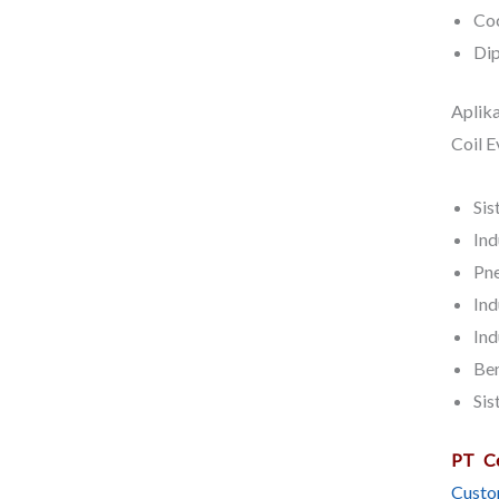
Coc
Dip
Aplika
Coil E
Sis
Ind
Pn
Ind
Ind
Ben
Sis
PT Ce
Custo