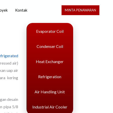
oyek
Kontak
MINTA PENAWARAN
Evaporator Coil
Condenser Coil
frigerated
Heat Exchanger
essed air)
kan uap air
Refrigeration
ara kering
Air Handling Unit
ngan desain
an pipa 5/8
Industrial Air Cooler