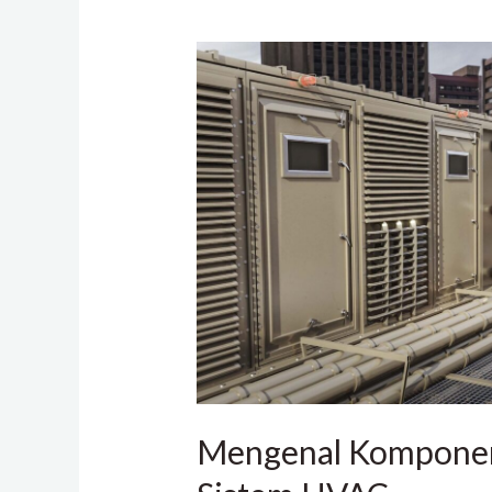
Mengenal
Komponen
Utama
pada
Sistem
HVAC
Mengenal Kompone