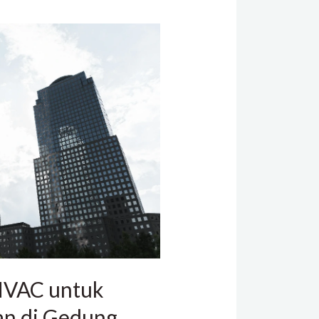
HVAC untuk
n di Gedung