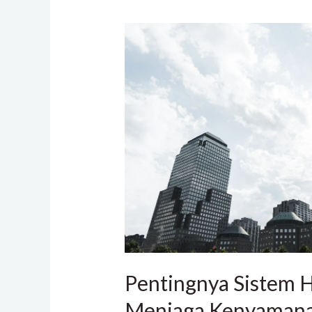
Pentingnya
Sistem
HVAC
untuk
Menjaga
Kenyamanan
di
Gedung
Pentingnya Sistem 
Menjaga Kenyamana