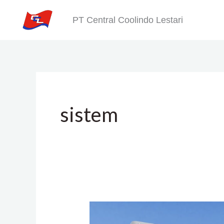
Skip
PT Central Coolindo Lestari
to
content
sistem
Menghitung
Kebutuhan