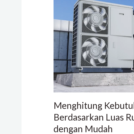
PK
AC
Berdasarkan
Luas
Ruangan
Anda
dengan
Mudah
Menghitung Kebutu
Berdasarkan Luas R
dengan Mudah