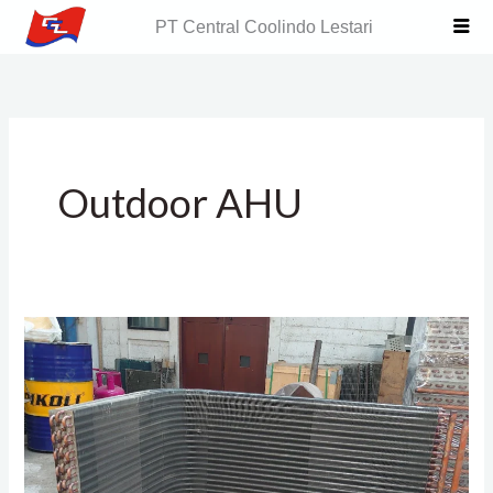
Skip
PT Central Coolindo Lestari
to
content
Outdoor AHU
Pabrikasi
Evaporator
Coil
Kondensor
untuk
AHU