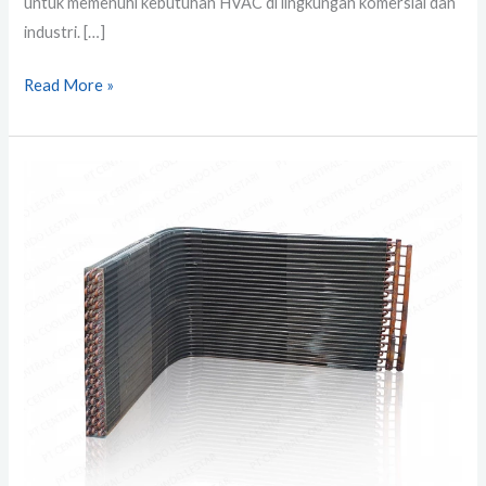
untuk memenuhi kebutuhan HVAC di lingkungan komersial dan
industri. […]
Read More »
Jual
Evaporator
Coil
&
Coil
Kondensor
untuk
AHU
dan
Outdoor
AHU