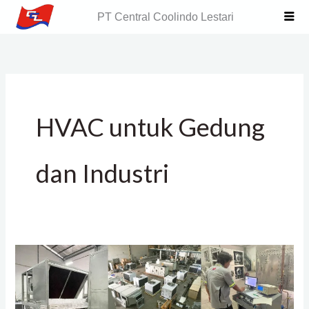
Skip
PT Central Coolindo Lestari
to
content
HVAC untuk Gedung
dan Industri
Supplier
HVAC
Terbaik