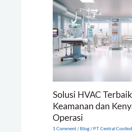
Terbaik
untuk
Keamanan
dan
Kenyamanan
di
Ruang
Operasi
Solusi HVAC Terbaik
Keamanan dan Keny
Operasi
1 Comment
/
Blog
/
PT Central Coolind