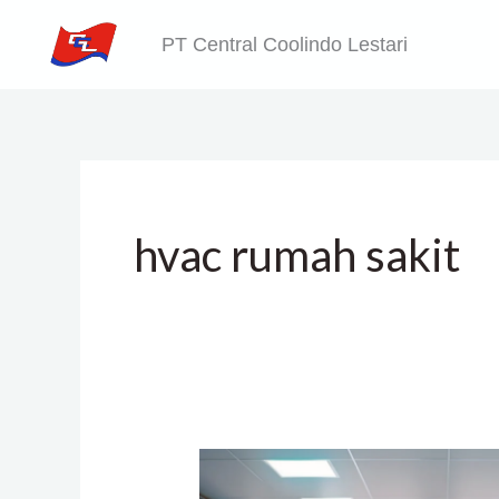
Skip
PT Central Coolindo Lestari
to
content
hvac rumah sakit
Solusi
HVAC