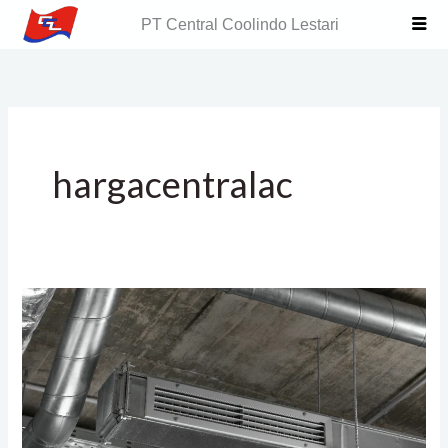
Skip
PT Central Coolindo Lestari
to
content
hargacentralac
Harga
AC
Central
dan
Keunggulannya
Dibandingkan