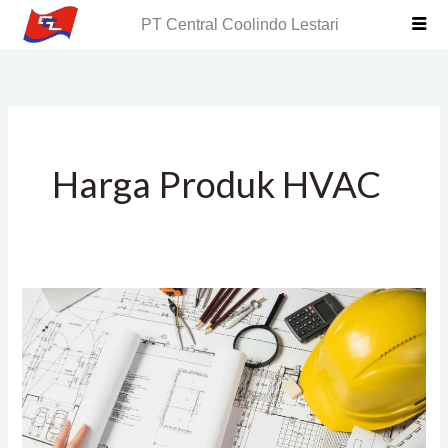
Skip
PT Central Coolindo Lestari
to
content
Harga Produk HVAC
Tips
Memilih
Produk
HVAC
dan
Kontraktor