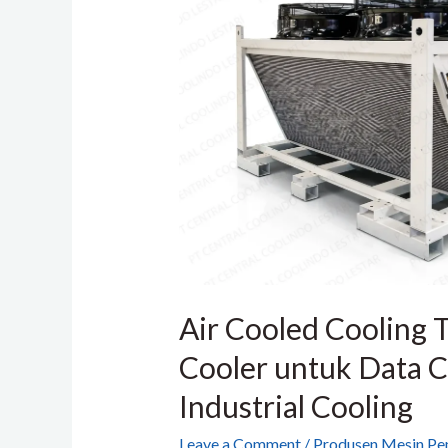
Cooling
Tower
/
Dry
Cooler
untuk
Data
Center
&
Industrial
Cooling
Air Cooled Cooling 
Cooler untuk Data C
Industrial Cooling
Leave a Comment
/
Produsen Mesin Pen