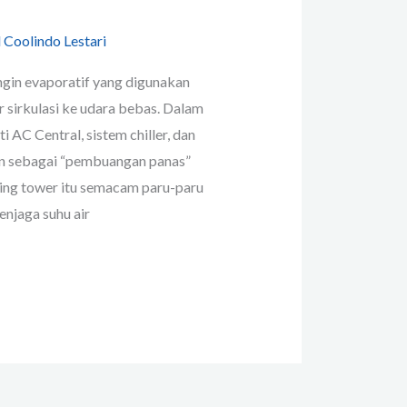
 Coolindo Lestari
gin evaporatif yang digunakan
 sirkulasi ke udara bebas. Dalam
 AC Central, sistem chiller, dan
ran sebagai “pembuangan panas”
oling tower itu semacam paru-paru
njaga suhu air