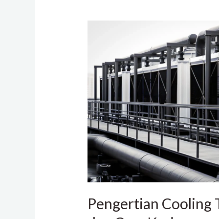
Pengertian
Cooling
Tower,
Fungsi,
dan
Cara
Kerja
Pengertian Cooling 