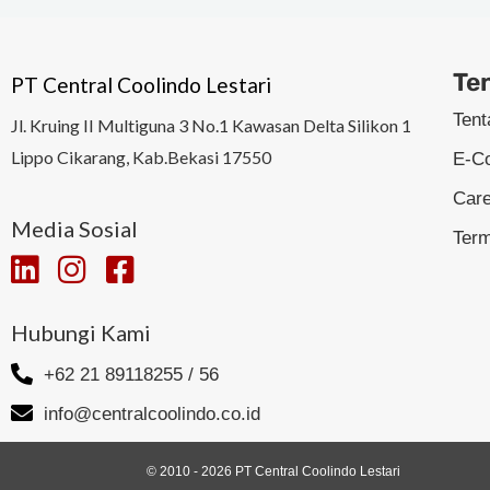
Te
PT Central Coolindo Lestari
Ten
Jl.
Kruing II Multiguna 3 No.1 Kawasan Delta Silikon 1
Lippo Cikarang, Kab.Bekasi 17550
E-C
Car
Media Sosial
Term
Hubungi Kami
+62 21 89118255 / 56
info@centralcoolindo.co.id
© 2010 - 2026 PT Central Coolindo Lestari