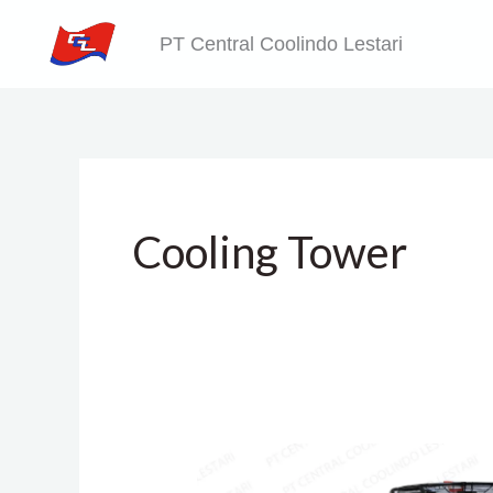
Skip
PT Central Coolindo Lestari
to
content
Cooling Tower
Air
Cooled