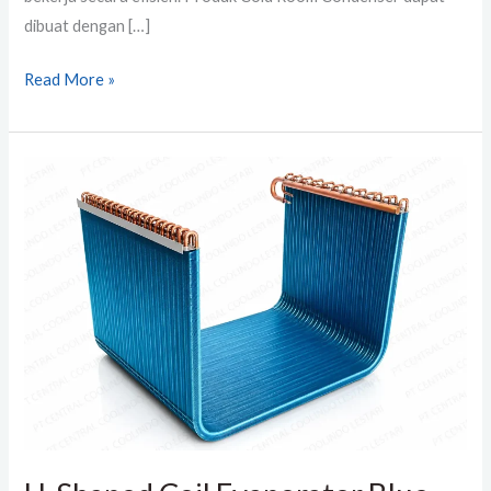
dibuat dengan […]
Read More »
U-
Shaped
Coil
Evaporator
Blue
Fin