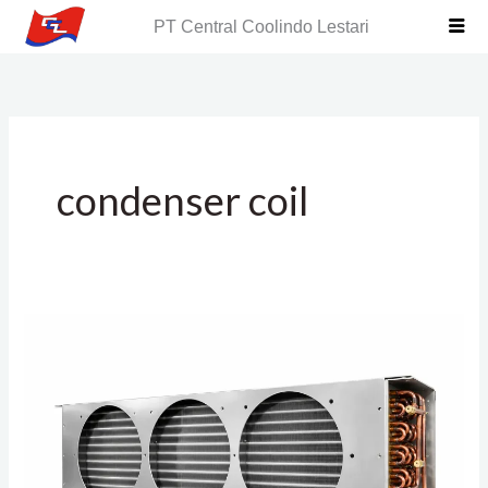
Skip
PT Central Coolindo Lestari
to
content
condenser coil
Cold
Room
Condenser