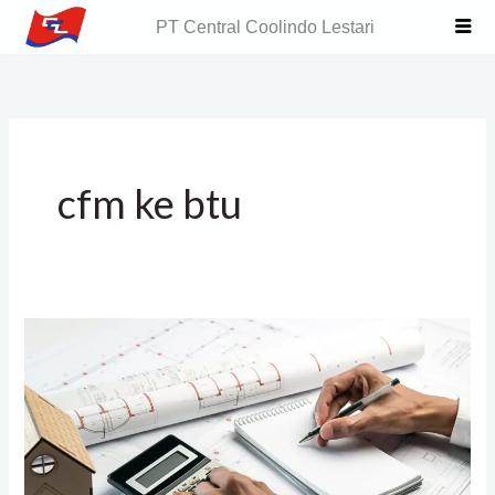
Skip
PT Central Coolindo Lestari
to
content
cfm ke btu
Berapa
CFM
per
BTU
dalam
HVAC?