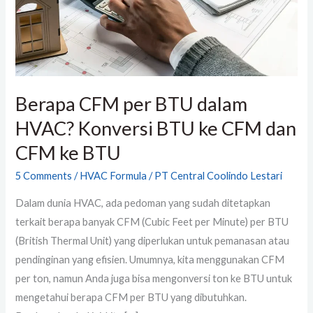
Konversi
BTU
ke
CFM
dan
Berapa CFM per BTU dalam
CFM
HVAC? Konversi BTU ke CFM dan
ke
BTU
CFM ke BTU
5 Comments
/
HVAC Formula
/
PT Central Coolindo Lestari
Dalam dunia HVAC, ada pedoman yang sudah ditetapkan
terkait berapa banyak CFM (Cubic Feet per Minute) per BTU
(British Thermal Unit) yang diperlukan untuk pemanasan atau
pendinginan yang efisien. Umumnya, kita menggunakan CFM
per ton, namun Anda juga bisa mengonversi ton ke BTU untuk
mengetahui berapa CFM per BTU yang dibutuhkan.