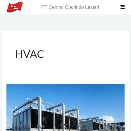
Skip
PT Central Coolindo Lestari
to
content
HVAC
Mengenal
Industrial
Chiller:
Cara
Kerja,
Jenis,