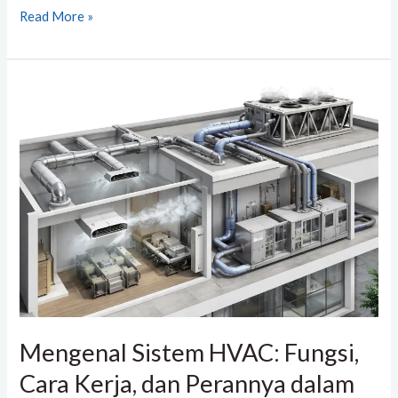
Read More »
Mengenal
Sistem
HVAC:
Fungsi,
Cara
Kerja,
dan
Perannya
dalam
Menjaga
Kenyamanan
Mengenal Sistem HVAC: Fungsi,
Udara
Cara Kerja, dan Perannya dalam