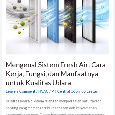
Fresh
Air:
Cara
Kerja,
Fungsi,
dan
Manfaatnya
untuk
Kualitas
Mengenal Sistem Fresh Air: Cara
Udara
Kerja, Fungsi, dan Manfaatnya
untuk Kualitas Udara
Leave a Comment
/
HVAC
/
PT Central Coolindo Lestari
Kualitas udara di dalam ruangan menjadi salah satu faktor
penting yang memengaruhi kesehatan dan kenyamanan
penghuni bangunan. Dalam berbagai jenis bangunan modern,