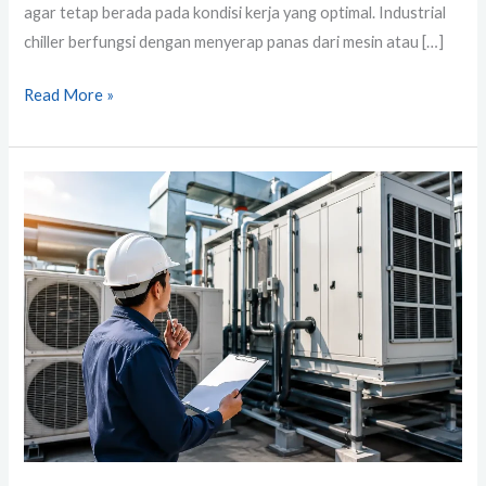
agar tetap berada pada kondisi kerja yang optimal. Industrial
chiller berfungsi dengan menyerap panas dari mesin atau […]
Read More »
BTU
dalam
Sistem
HVAC:
Cara
Menentukan
Kapasitas
Pendinginan
yang
Tepat