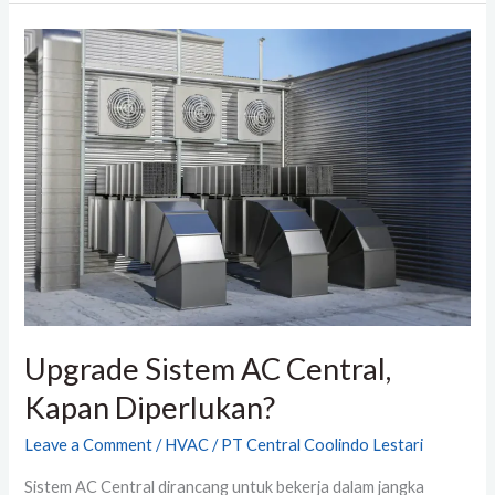
Upgrade
Sistem
AC
Central,
Kapan
Diperlukan?
Upgrade Sistem AC Central,
Kapan Diperlukan?
Leave a Comment
/
HVAC
/
PT Central Coolindo Lestari
Sistem AC Central dirancang untuk bekerja dalam jangka