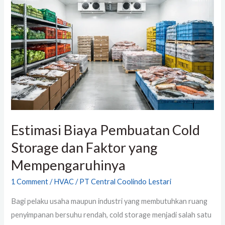
Pembuatan
Cold
Storage
dan
Faktor
yang
Mempengaruhinya
Estimasi Biaya Pembuatan Cold
Storage dan Faktor yang
Mempengaruhinya
1 Comment
/
HVAC
/
PT Central Coolindo Lestari
Bagi pelaku usaha maupun industri yang membutuhkan ruang
penyimpanan bersuhu rendah, cold storage menjadi salah satu