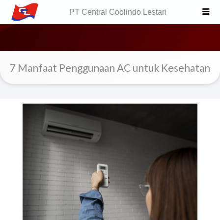
Skip
PT Central Coolindo Lestari
to
content
7 Manfaat Penggunaan AC untuk Kesehatan