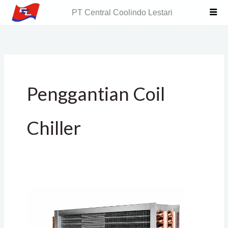
Skip
PT Central Coolindo Lestari
to
content
Penggantian Coil
Chiller
Replacement
Condenser
Coil