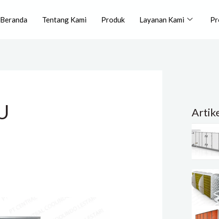
Beranda
Tentang Kami
Produk
Layanan Kami
Pr
U
Artik