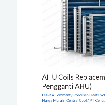
Replacement
(Coil
Pengganti
AHU)
AHU Coils Replaceme
Pengganti AHU)
Leave a Comment
/
Produsen Heat Exch
Harga Murah | Central Cool
/
PT Centra