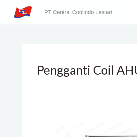
Skip
PT Central Coolindo Lestari
to
content
Pengganti Coil AH
AHU
Coils