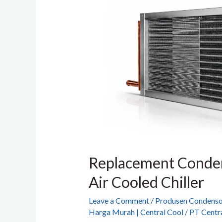
Coil
untuk
Air
Cooled
Chiller
Replacement Conden
Air Cooled Chiller
Leave a Comment
/
Produsen Condensor
Harga Murah | Central Cool
/
PT Centra