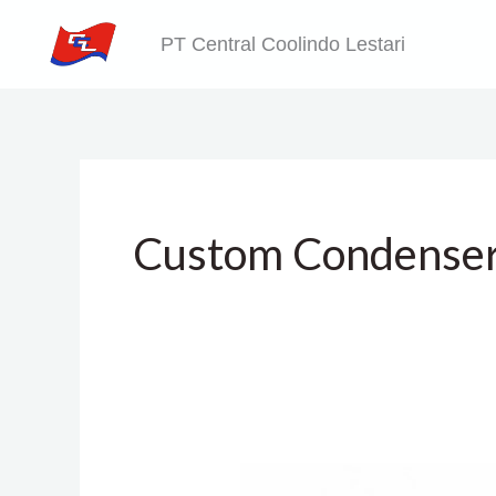
Skip
PT Central Coolindo Lestari
to
content
Custom Condenser
Replacement
Condenser