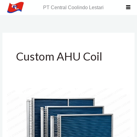
Skip
PT Central Coolindo Lestari
to
content
Custom AHU Coil
AHU
Coils
Replacement
(Coil
Pengganti
AHU)