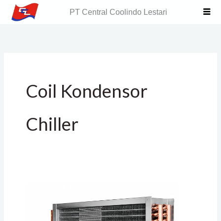
Skip
PT Central Coolindo Lestari
to
content
Coil Kondensor
Chiller
Replacement
Condenser
Coil