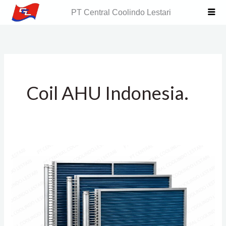
Skip
PT Central Coolindo Lestari
to
content
Coil AHU Indonesia.
AHU
Coils
Replacement
(Coil
Pengganti
AHU)