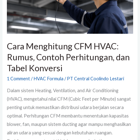
Perhitungan,
dan
Tabel
Konversi
Cara Menghitung CFM HVAC:
Rumus, Contoh Perhitungan, dan
Tabel Konversi
1 Comment
/
HVAC Formula
/
PT Central Coolindo Lestari
Dalam sistem Heating, Ventilation, and Air Conditioning
(HVAC), mengetahui nilai CFM (Cubic Feet per Minute) sangat
penting untuk memastikan distribusi udara berjalan secara
optimal. Perhitungan CFM membantu menentukan kapasitas
blower, fan, maupun sistem ducting agar mampu menghasilkan
aliran udara yang sesuai dengan kebutuhan ruangan.