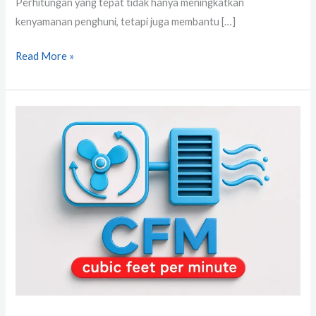
Perhitungan yang tepat tidak hanya meningkatkan
kenyamanan penghuni, tetapi juga membantu […]
Read More »
CFM
(Cubic
Feet
per
Minute):
Pengertian,
Fungsi,
dan
Perannya
dalam
Sistem