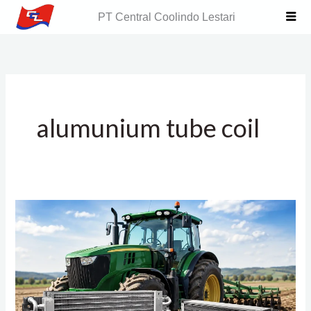
Skip
PT Central Coolindo Lestari
to
content
alumunium tube coil
Aluminium
Tube
Coil
untuk
Sistem
AC