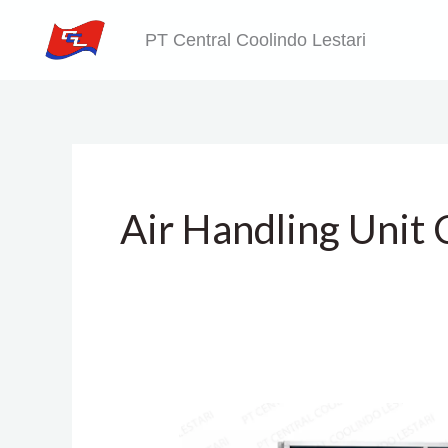
Skip
PT Central Coolindo Lestari
to
content
Air Handling Unit 
AHU
Coils