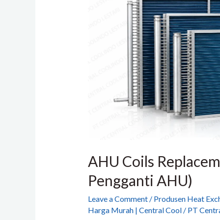
Replacement
(Coil
Pengganti
AHU)
AHU Coils Replaceme
Pengganti AHU)
Leave a Comment
/
Produsen Heat Exch
Harga Murah | Central Cool
/
PT Centra